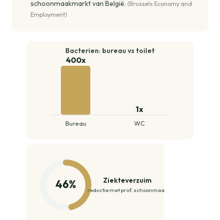
schoonmaakmarkt van België.
(Brussels Economy and
Employment)
Bacterien: bureau vs toilet
400x
1x
Bureau
WC
Ziekteverzuim
46%
reductie met prof. schoonmaak