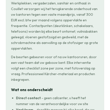
Werkplekken, vergaderzalen, sanitair en onthaal: in
Couillet verzorgen wij het terugkerende onderhoud van
uw kantoren tegen een vaste maandprijs, vanaf 300
EUR excl. btw per maand volgens oppervlakte en
frequentie. Contactpunten (deurklinken, schakelaars,
telefoons) worden bij elke beurt ontsmet, vuilnisbakken
geleegd, vloeren gestofzuigd en gedweild, met de
schrobmachine als aanvulling op de stofzuiger op grote
oppervlakten.
De beurten gebeuren voor of na uw kantooruren, door
een vast team dat uw gebouw kent. Elke interventie
volgt een checklist zone per zone, met fotoverslag op
vraag. Professioneel Kärcher-materiaal en producten
inbegrepen.
Wat ons onderscheidt
Direct contact
- geen callcenter, u heeft het
nummer van de verantwoordelijke voor uw site
Vast team
- dezelfde mensen bij elke beurt, die uw