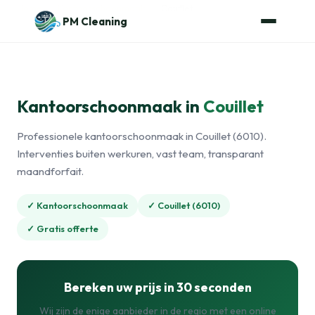
Naar de inhoud
Home
›
Kantoorschoonmaak
›
Couillet
PM Cleaning
Kantoorschoonmaak in
Couillet
Professionele kantoorschoonmaak in Couillet (6010).
Interventies buiten werkuren, vast team, transparant
maandforfait.
✓ Kantoorschoonmaak
✓ Couillet (6010)
✓ Gratis offerte
Bereken uw prijs in 30 seconden
Wij zijn de enige aanbieder in de regio met een online