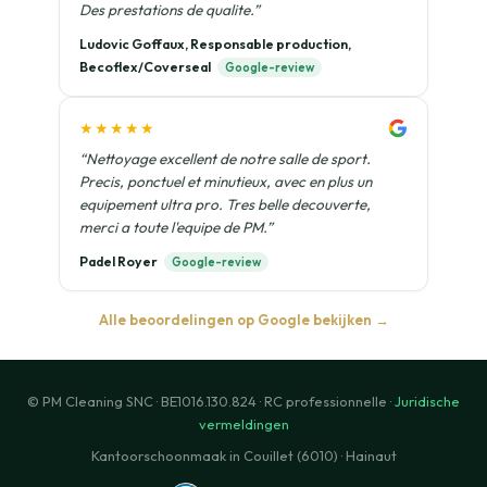
Des prestations de qualite.”
Ludovic Goffaux, Responsable production,
Becoflex/Coverseal
Google-review
★★★★★
“Nettoyage excellent de notre salle de sport.
Precis, ponctuel et minutieux, avec en plus un
equipement ultra pro. Tres belle decouverte,
merci a toute l'equipe de PM.”
Padel Royer
Google-review
Alle beoordelingen op Google bekijken →
© PM Cleaning SNC · BE1016.130.824 · RC professionnelle ·
Juridische
vermeldingen
Kantoorschoonmaak in Couillet (6010) · Hainaut