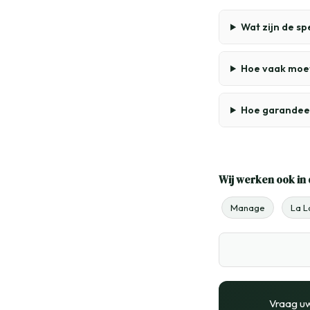
Wat zijn de s
Hoe vaak moe
Hoe garandee
Wij werken ook in 
Manage
La L
Vraag u