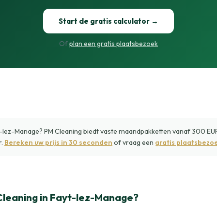
Start de gratis calculator →
Of
plan een gratis plaatsbezoek
ez-Manage? PM Cleaning biedt vaste maandpakketten vanaf 300 EUR e
r.
Bereken uw prijs in 30 seconden
of vraag een
gratis plaatsbezo
eaning in Fayt-lez-Manage?