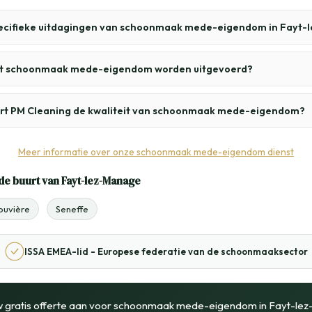
pecifieke uitdagingen van schoonmaak mede-eigendom in Fayt
t schoonmaak mede-eigendom worden uitgevoerd?
rt PM Cleaning de kwaliteit van schoonmaak mede-eigendom?
Meer informatie over onze schoonmaak mede-eigendom dienst
de buurt van Fayt-lez-Manage
ouvière
Seneffe
ISSA EMEA-lid - Europese federatie van de schoonmaaksector
w gratis offerte aan voor schoonmaak mede-eigendom in Fayt-le