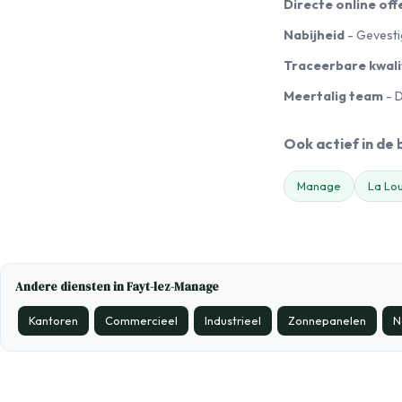
Directe online off
Nabijheid
- Gevesti
Traceerbare kwali
Meertalig team
- D
Ook actief in de
Manage
La Lo
Andere diensten in Fayt-lez-Manage
Kantoren
Commercieel
Industrieel
Zonnepanelen
N