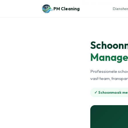
Naar de inhoud
Home
›
Schoonmaak mede-eigendom
›
Fayt-lez-Manage
PM Cleaning
Diensten
Schoon
Manag
Professionele scho
vast team, transpa
✓ Schoonmaak me