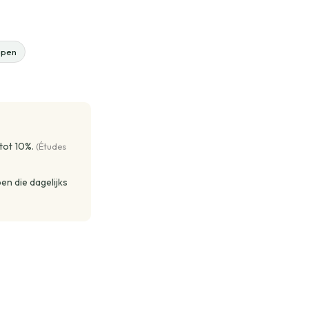
ppen
tot 10%.
(Études
en die dagelijks