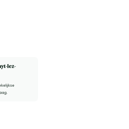
yt-lez-
kelijkse
aag.