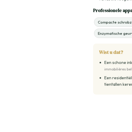
Professionele app
Compacte schrobzu
Enzymatische geurv
Wist u dat?
Een schone in
immobilières belg
Een residentië
tientallen ker