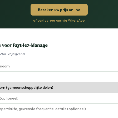
Bereken uw prijs online
of contacteer ons via WhatsApp
te voor Fayt-lez-Manage
4u. Vrijblijvend.