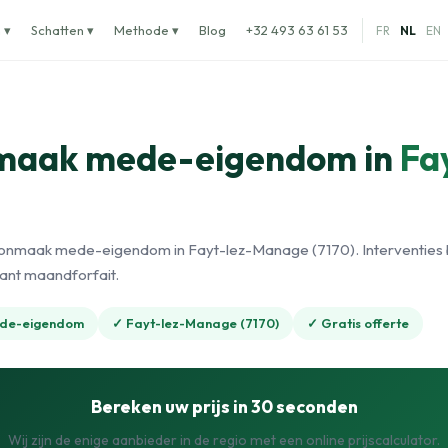
 ▾
Schatten ▾
Methode ▾
Blog
+32 493 63 61 53
FR
NL
EN
maak mede-eigendom in
Fa
e
onmaak mede-eigendom in Fayt-lez-Manage (7170). Interventies 
rant maandforfait.
de-eigendom
✓ Fayt-lez-Manage (7170)
✓ Gratis offerte
Bereken uw prijs in 30 seconden
Wij zijn de enige aanbieder in de regio met een online prijscalculator.