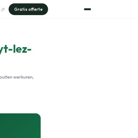
Gratis offerte
JP
yt-lez-
buiten werkuren,