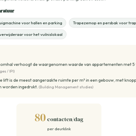
aratuur
igmachine voor hallen en parking
Trapezemop en persbak voor tra
erwijderaar voor het vuilnislokaal
komhal verhoogt de waargenomen waarde van appartementen met 5 
es / IPI)
le lift is de meest aangeraakte ruimte per m² in een gebouw, met knopp
en worden ingedrukt.
(Building Management studies)
80
contacten/dag
per deurklink