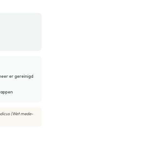
eer er gereinigd
stappen
yndicus (Wet mede-