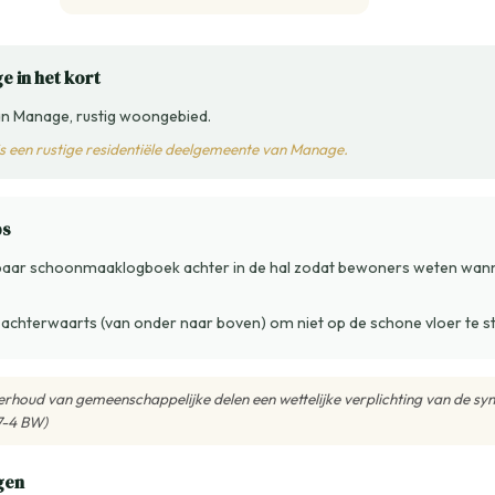
e in het kort
n Manage, rustig woongebied.
s een rustige residentiële deelgemeente van Manage.
ps
tbaar schoonmaaklogboek achter in de hal zodat bewoners weten wann
 achterwaarts (van onder naar boven) om niet op de schone vloer te 
nderhoud van gemeenschappelijke delen een wettelijke verplichting van de s
7-4 BW)
gen