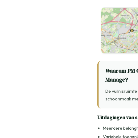
Waarom PM C
Manage?
De vuilnisruimt
schoonmaak met 
Uitdagingen van
Meerdere belang
Variabele toegank