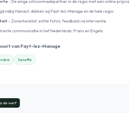
erte
- De enige schoonmaakpartner in de regio met een online prijscal
gd nabij Hainaut, dekken wij Fayt-lez-Manage en de hele regio.
teit
- Zonechecklist, echte foto's, feedback na interventie.
irecte communicatie in het Nederlands, Frans en Engels.
 buurt van Fayt-lez-Manage
uvière
Seneffe
a de werf