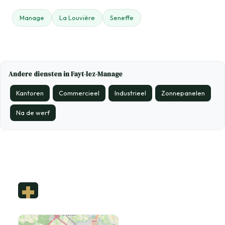
Manage
La Louvière
Seneffe
Andere diensten in Fayt-lez-Manage
Kantoren
Commercieel
Industrieel
Zonnepanelen
Na de werf