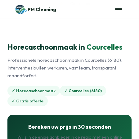
Naar de inhoud
Home
›
Horecaschoonmaak
›
Courcelles
PM Cleaning
Horecaschoonmaak in
Courcelles
Professionele horecaschoonmaak in Courcelles (6180).
Interventies buiten werkuren, vast team, transparant
maandforfait.
✓ Horecaschoonmaak
✓ Courcelles (6180)
✓ Gratis offerte
Bereken uw prijs in 30 seconden
Wij zijn de enige aanbieder in de regio met een online