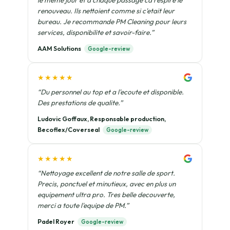
le meme jour et a chaque passage ca respire le
renouveau. Ils nettoient comme si c'etait leur
bureau. Je recommande PM Cleaning pour leurs
services, disponibilite et savoir-faire.”
AAM Solutions
Google-review
★★★★★
“Du personnel au top et a l'ecoute et disponible.
Des prestations de qualite.”
Ludovic Goffaux, Responsable production,
Becoflex/Coverseal
Google-review
★★★★★
“Nettoyage excellent de notre salle de sport.
Precis, ponctuel et minutieux, avec en plus un
equipement ultra pro. Tres belle decouverte,
merci a toute l'equipe de PM.”
Padel Royer
Google-review