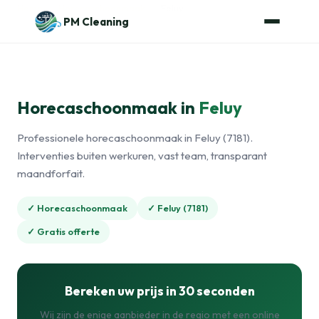
Naar de inhoud
Home
›
Horecaschoonmaak
›
Feluy
PM Cleaning
Horecaschoonmaak in
Feluy
Professionele horecaschoonmaak in Feluy (7181).
Interventies buiten werkuren, vast team, transparant
maandforfait.
✓ Horecaschoonmaak
✓ Feluy (7181)
✓ Gratis offerte
Bereken uw prijs in 30 seconden
Wij zijn de enige aanbieder in de regio met een online