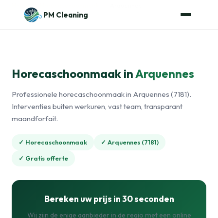
Naar de inhoud
Home
›
Horecaschoonmaak
›
Arquennes
PM Cleaning
Horecaschoonmaak in
Arquennes
Professionele horecaschoonmaak in Arquennes (7181).
Interventies buiten werkuren, vast team, transparant
maandforfait.
✓ Horecaschoonmaak
✓ Arquennes (7181)
✓ Gratis offerte
Bereken uw prijs in 30 seconden
Wij zijn de enige aanbieder in de regio met een online