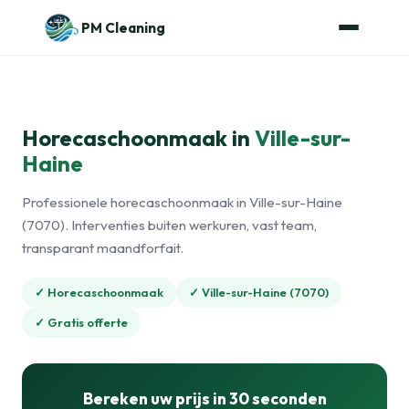
Naar de inhoud
Home
›
Horecaschoonmaak
›
Ville-sur-Haine
PM Cleaning
Horecaschoonmaak in
Ville-sur-
Haine
Professionele horecaschoonmaak in Ville-sur-Haine
(7070). Interventies buiten werkuren, vast team,
transparant maandforfait.
✓ Horecaschoonmaak
✓ Ville-sur-Haine (7070)
✓ Gratis offerte
Bereken uw prijs in 30 seconden