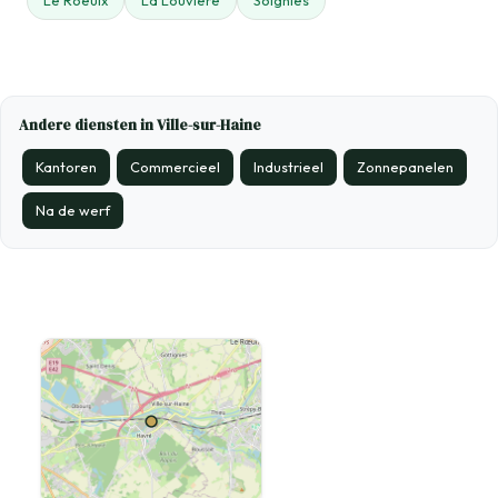
Le Roeulx
La Louvière
Soignies
Andere diensten in Ville-sur-Haine
Kantoren
Commercieel
Industrieel
Zonnepanelen
Na de werf